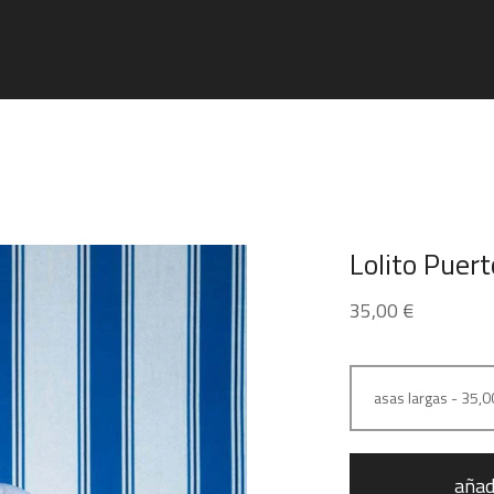
Lolito Puert
35,00
€
añad