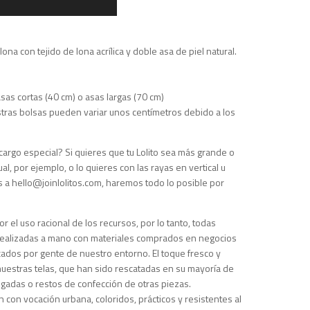
na con tejido de lona acrílica y doble asa de piel natural.
sas cortas (40 cm) o asas largas (70 cm)
tras bolsas pueden variar unos centímetros debido a los
argo especial? Si quieres que tu Lolito sea más grande o
l, por ejemplo, o lo quieres con las rayas en vertical u
s a
hello@joinlolitos.com
, haremos todo lo posible por
or el uso racional de los recursos, por lo tanto, todas
realizadas a mano con materiales comprados en negocios
cados por gente de nuestro entorno. El toque fresco y
uestras telas, que han sido rescatadas en su mayoría de
gadas o restos de confección de otras piezas.
 con vocación urbana, coloridos, prácticos y resistentes al