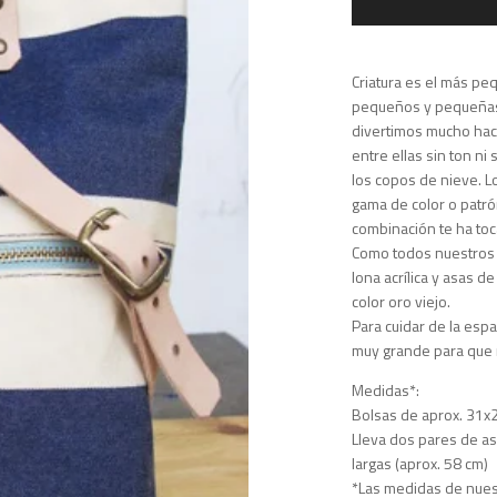
Criatura es el más p
pequeños y pequeñas 
divertimos mucho hac
entre ellas sin ton ni
los copos de nieve. L
gama de color o patró
combinación te ha toc
Como todos nuestros 
lona acrílica y asas d
color oro viejo.
Para cuidar de la esp
muy grande para que 
Medidas*:
Bolsas de aprox. 31x
Lleva dos pares de as
largas (aprox. 58 cm)
*Las medidas de nues