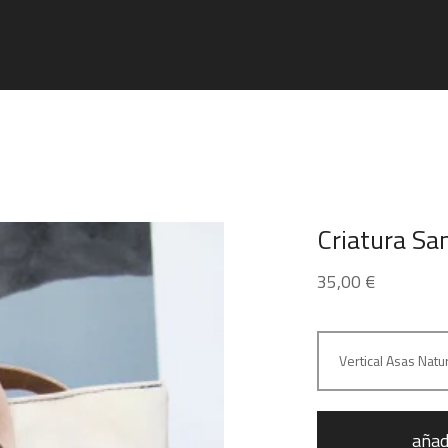
Criatura Sa
35,00
€
añad