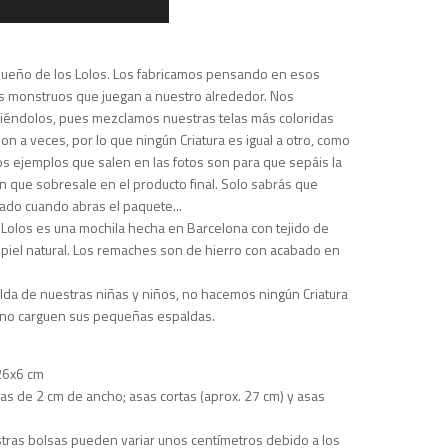
equeño de los Lolos. Los fabricamos pensando en esos
monstruos que juegan a nuestro alrededor. Nos
iéndolos, pues mezclamos nuestras telas más coloridas
 son a veces, por lo que ningún Criatura es igual a otro, como
os ejemplos que salen en las fotos son para que sepáis la
n que sobresale en el producto final. Solo sabrás que
ado cuando abras el paquete...
Lolos es una mochila hecha en Barcelona con tejido de
e piel natural. Los remaches son de hierro con acabado en
alda de nuestras niñas y niños, no hacemos ningún Criatura
no carguen sus pequeñas espaldas.
26x6 cm
as de 2 cm de ancho; asas cortas (aprox. 27 cm) y asas
tras bolsas pueden variar unos centímetros debido a los